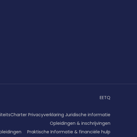
EETQ
iteitsCharter
Privacyverklaring
Juridische informatie
Opleidingen & inschrijvingen
pleidingen
Praktische Informatie & financiële hulp