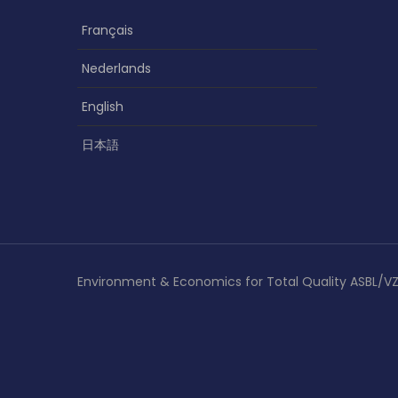
Français
Nederlands
English
日本語
Environment & Economics for Total Quality ASBL/V