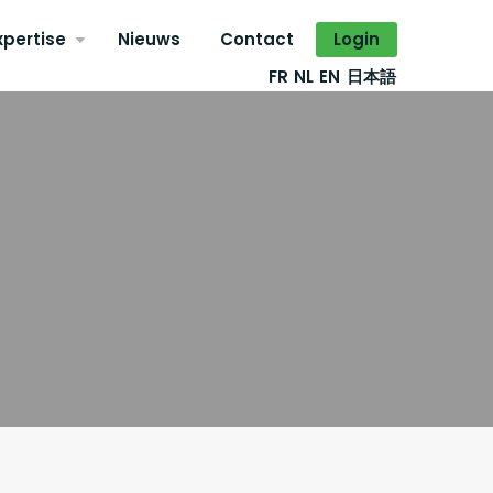
xpertise
Nieuws
Contact
Login
FR
NL
EN
日本語