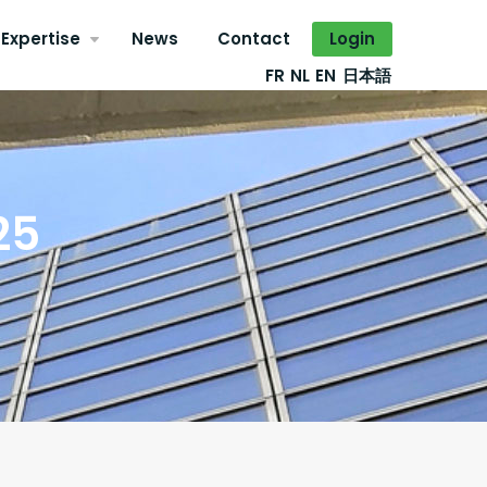
Expertise
News
Contact
Login
FR
NL
EN
日本語
25