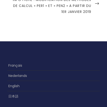
t
U
E
DE CALCUL « PER1 » ET « PEN2 » A PARTIR DU
i
S
X
1ER JANVIER 2019
o
P
T
O
n
P
S
d
O
T
S
e
T
l
’
a
r
Français
t
Nederlands
i
English
c
l
日本語
e