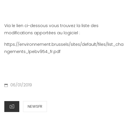
Via le lien ci-dessous vous trouvez la liste des
modifications apportées au logiciel :
https://environnement.brussels/sites/default/files/list_cha
ngements_lpebv954_fr.pdf
P
06/01/2019
O
S
C
NEWSFR
T
A
E
T
D