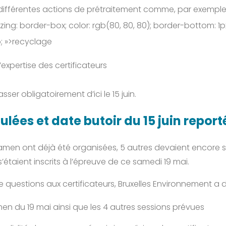
 différentes actions de prétraitement comme, par exempl
izing: border-box; color: rgb(80, 80, 80); border-bottom: 1
p; »>recyclage
’expertise des certificateurs
er obligatoirement d’ici le 15 juin.
lées et date butoir du 15 juin report
amen ont déjà été organisées, 5 autres devaient encore se 
s s’étaient inscrits à l’épreuve de ce samedi 19 mai.
de questions aux certificateurs, Bruxelles Environnement a 
men du 19 mai ainsi que les 4 autres sessions prévues