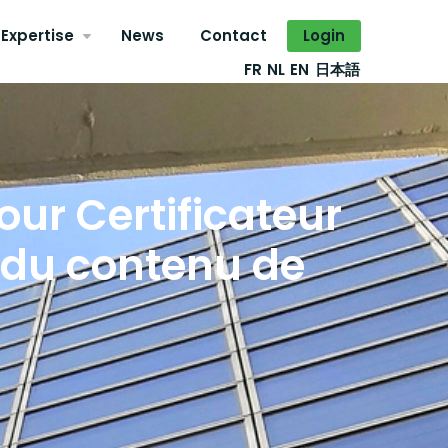
Expertise
News
Contact
Login
FR
NL
EN
日本語
ur Certificateur
n du contenu de