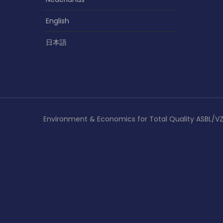
l
’
English
a
日本語
r
t
i
c
Environment & Economics for Total Quality ASBL/V
l
e