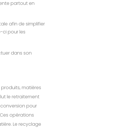
sente partout en
le afin de simplifier
e-ci pour les
ctuer dans son
 produits, matières
lut le retraitement
a conversion pour
 Ces opérations
tière. Le recyclage