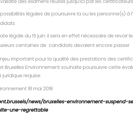
validité des examens réussis jusqu’ici par les certificateur
possibilités légales de poursuivre la ou les personne(s) à l
ndidats
ate légale du 15 juin: il sera en effet nécessaire de revoir 
sieurs centaines de candidats devaient encore passer
jeu important pour la qualité des prestations des certific
 et Bruxelles Environnement souhaite poursuivre cette éval
é juridique requise.
nvironnement 18 mai 2018
ent.brussels/news/bruxelles-environnement-suspend-s
uite-une-regrettable