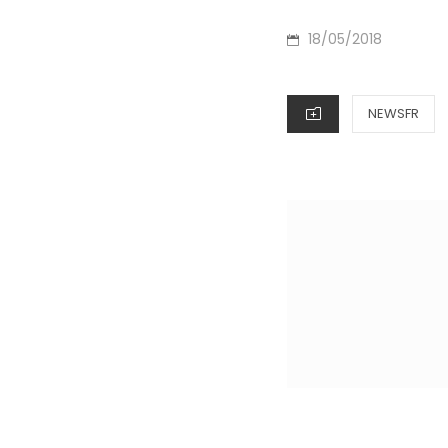
P
18/05/2018
O
S
C
NEWSFR
T
A
E
T
D
E
O
G
N
O
R
I
E
S