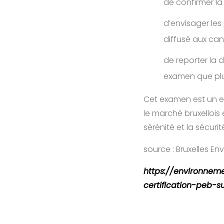
de confirmer la 
d’envisager les 
diffusé aux ca
de reporter la d
examen que plu
Cet examen est un en
le marché bruxellois
sérénité et la sécurit
source : Bruxelles E
https://environnem
certification-peb-s