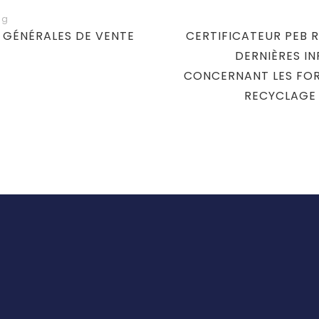
 GÉNÉRALES DE VENTE
N
CERTIFICATEUR PEB R
E
DERNIÈRES I
CONCERNANT LES FO
X
T
RECYCLAGE 
P
O
S
T