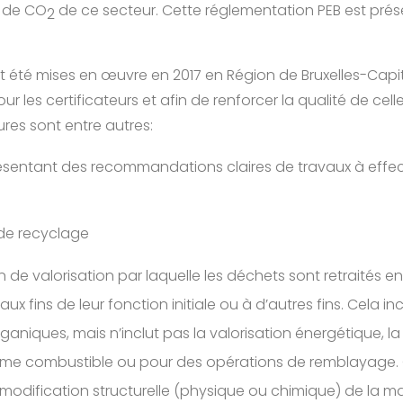
s de CO
de ce secteur. Cette réglementation PEB est pré
2
t été mises en œuvre en 2017 en Région de Bruxelles-Capita
our les certificateurs et afin de renforcer la qualité de cell
ures sont entre autres:
présentant des recommandations claires de travaux à effe
 de
recyclage
 de valorisation par laquelle les déchets sont retraités en
x fins de leur fonction initiale ou à d’autres fins. Cela inc
ganiques, mais n’inclut pas la valorisation énergétique, l
comme combustible ou pour des opérations de remblayage.
modification structurelle (physique ou chimique) de la ma