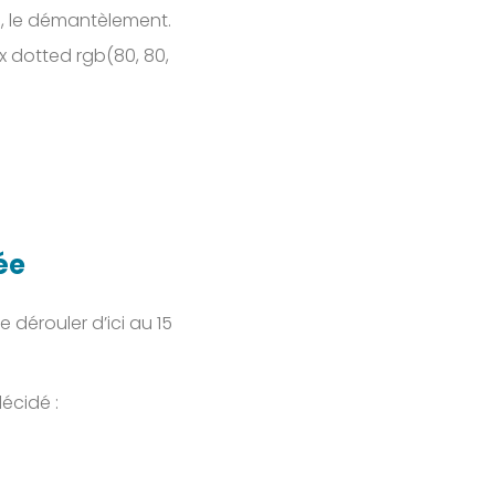
e, le démantèlement.
px dotted rgb(80, 80,
ée
dérouler d’ici au 15
décidé :