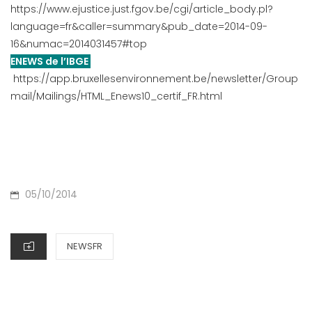
https://www.ejustice.just.fgov.be/cgi/article_body.pl?
language=fr&caller=summary&pub_date=2014-09-
16&numac=2014031457#top
ENEWS de l’IBGE
https://app.bruxellesenvironnement.be/newsletter/Group
mail/Mailings/HTML_Enews10_certif_FR.html
P
05/10/2014
O
S
C
NEWSFR
T
A
E
T
D
E