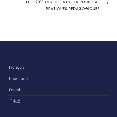
U
N
FÉV. 2015 CERTIFICATS PEB POUR CAS
i
S
E
PRATIQUES PÉDAGOGIQUES
o
P
X
O
n
T
S
d
P
T
O
e
S
l
T
’
a
r
Français
t
Nederlands
i
English
c
l
日本語
e