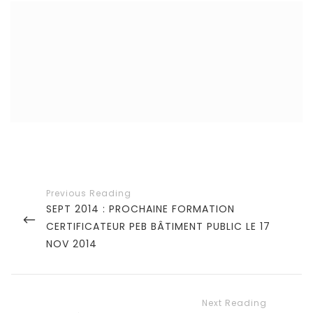
O
G
N
O
R
I
E
S
N
a
P
SEPT 2014 : PROCHAINE FORMATION
v
R
CERTIFICATEUR PEB BÂTIMENT PUBLIC LE 17
i
E
NOV 2014
V
g
I
a
O
t