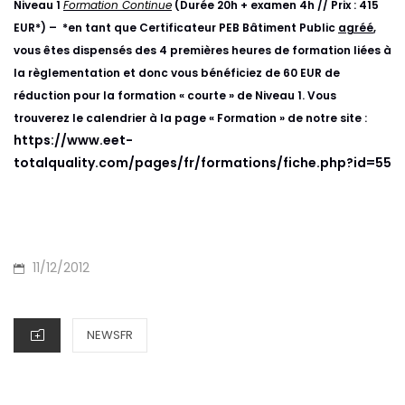
Niveau 1
Formation Continue
(Durée 20h + examen 4h // Prix : 415
EUR*) – *en tant que Certificateur PEB Bâtiment Public
agréé
,
vous êtes dispensés des 4 premières heures de formation liées à
la règlementation et donc vous bénéficiez de 60 EUR de
réduction pour la formation « courte » de Niveau 1. Vous
trouverez le calendrier à la page « Formation » de notre site :
https://www.eet-
totalquality.com/pages/fr/formations/fiche.php?id=55
P
11/12/2012
O
S
C
NEWSFR
T
A
E
T
D