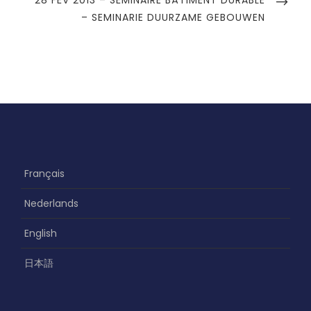
t
U
E
– SEMINARIE DUURZAME GEBOUWEN
i
S
X
o
P
T
O
n
P
S
d
O
T
S
e
T
l
’
a
Français
r
Nederlands
t
i
English
c
日本語
l
e