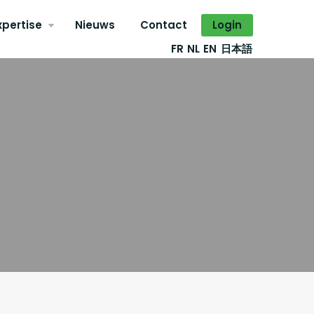
xpertise
Nieuws
Contact
Login
FR
NL
EN
日本語